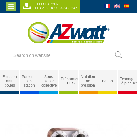
TÉLÉCHARGER
LE CATALOGUE 2023-2024 !
Search on website
Filtration
Personal
Sous-
Maintien
Préparateur
Échangeu
anti-
sub-
station
de
Ballon
ECS
à plaque
boues
station
collective
pression