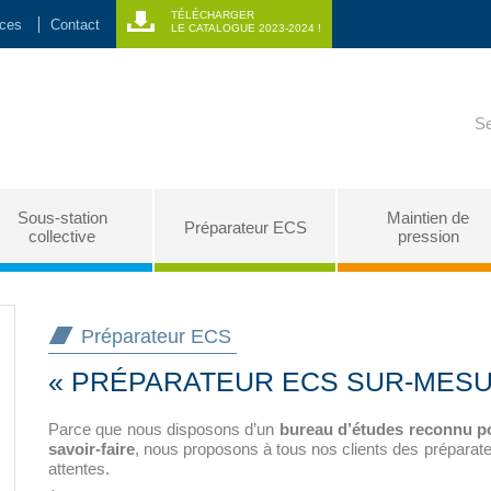
TÉLÉCHARGER
nces
Contact
LE CATALOGUE 2023-2024 !
Se
Sous-station
Maintien de
Préparateur ECS
collective
pression
Préparateur ECS
« PRÉPARATEUR ECS SUR-MESU
Parce que nous disposons d’un
bureau d’études reconnu po
savoir-faire
, nous proposons à tous nos clients des prépara
attentes.