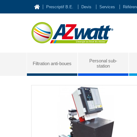
Prescriptif B.E.
Devis
Services
Référe
Personal sub-
Filtration anti-boues
station