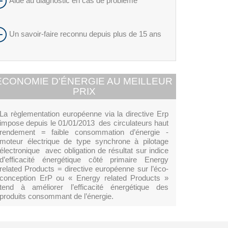
Aide au diagnostic en cas de problème
Un savoir-faire reconnu depuis plus de 15 ans
ECONOMIE D'ÉNERGIE AU MEILLEUR
PRIX
La règlementation européenne via la directive Erp
impose depuis le 01/01/2013 des circulateurs haut
rendement = faible consommation d’énergie -
moteur électrique de type synchrone à pilotage
électronique avec obligation de résultat sur indice
d’efficacité énergétique côté primaire Energy
related Products = directive européenne sur l’éco-
conception ErP ou « Energy related Products »
tend à améliorer l’efficacité énergétique des
produits consommant de l’énergie.