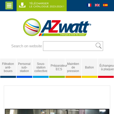
TÉLÉCHARGER
LE CATALOGUE 2023-2024 !
Search on website
Filtration
Personal
Sous-
Maintien
Préparateur
Échangeu
anti-
sub-
station
de
Ballon
ECS
à plaque
boues
station
collective
pression