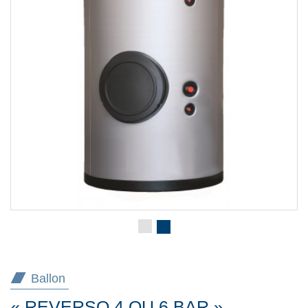
Ballon
« REVERSO 4 OU 6 BAR »