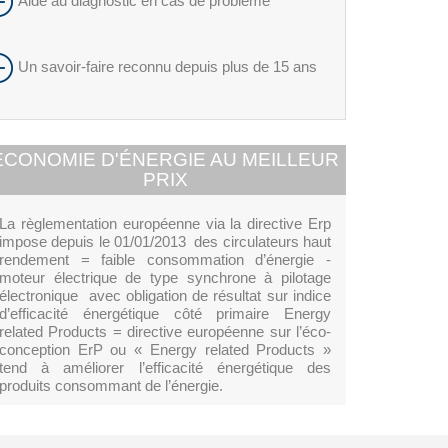
Aide au diagnostic en cas de problème
Un savoir-faire reconnu depuis plus de 15 ans
ECONOMIE D'ÉNERGIE AU MEILLEUR
PRIX
La règlementation européenne via la directive Erp
impose depuis le 01/01/2013 des circulateurs haut
rendement = faible consommation d’énergie -
moteur électrique de type synchrone à pilotage
électronique avec obligation de résultat sur indice
d’efficacité énergétique côté primaire Energy
related Products = directive européenne sur l’éco-
conception ErP ou « Energy related Products »
tend à améliorer l’efficacité énergétique des
produits consommant de l’énergie.