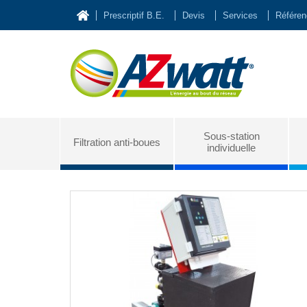
Prescriptif B.E.
Devis
Services
Référe
Sous-station
Filtration anti-boues
individuelle