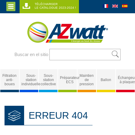
TÉLÉCHARGER
LE CATALOGUE 2023-2024 !
Buscar en el sitio
Filtration
Sous-
Sous-
Maintien
Préparateur
Échangeu
anti-
station
station
de
Ballon
ECS
à plaque
boues
individuelle
collective
pression
ERREUR 404