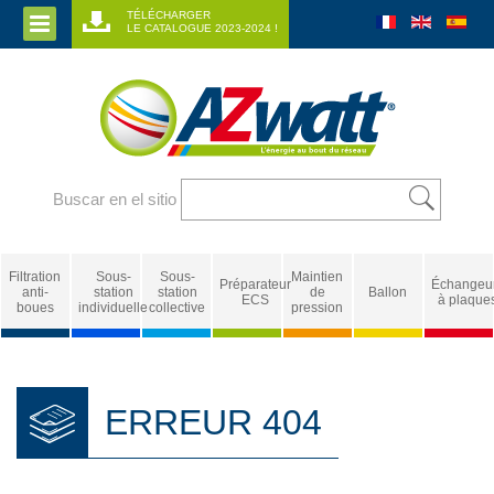
TÉLÉCHARGER
LE CATALOGUE 2023-2024 !
Buscar en el sitio
Filtration
Sous-
Sous-
Maintien
Préparateur
Échangeu
anti-
station
station
de
Ballon
ECS
à plaque
boues
individuelle
collective
pression
ERREUR 404