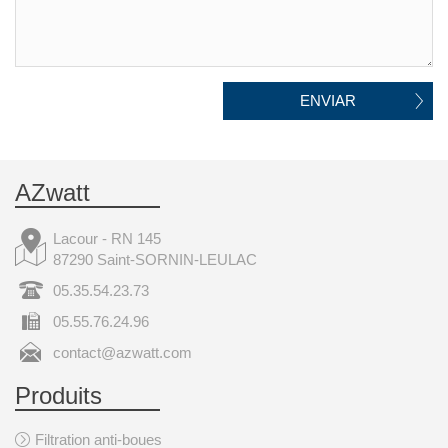
ENVIAR
AZwatt
Lacour - RN 145
87290 Saint-SORNIN-LEULAC
05.35.54.23.73
05.55.76.24.96
contact@azwatt.com
Produits
Filtration anti-boues