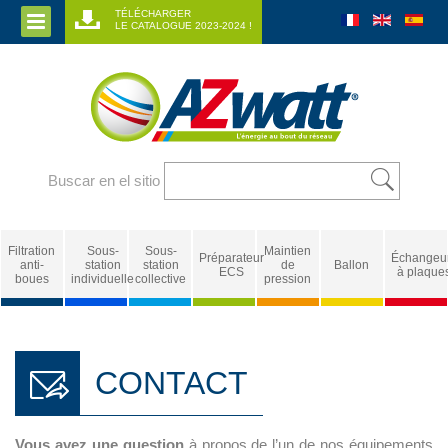
TÉLÉCHARGER
LE CATALOGUE 2023-2024 !
Buscar en el sitio
Filtration
Sous-
Sous-
Maintien
Préparateur
Échangeu
anti-
station
station
de
Ballon
ECS
à plaque
boues
individuelle
collective
pression
CONTACT
Vous avez une question
à propos de l’un de nos équipements