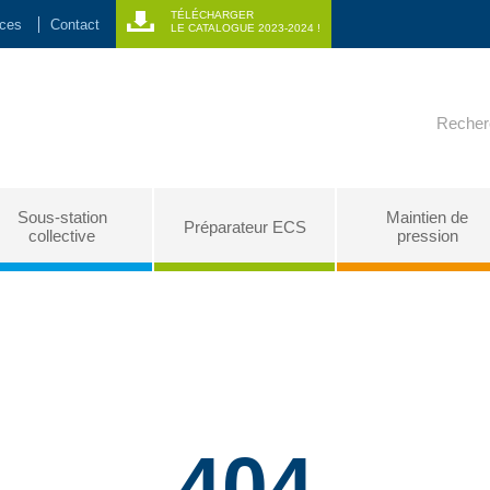
TÉLÉCHARGER
nces
Contact
LE CATALOGUE 2023-2024 !
Recherc
Sous-station
Maintien de
Préparateur ECS
collective
pression
404