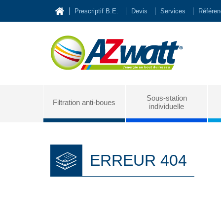
Prescriptif B.E.
Devis
Services
Référe
Sous-station
Filtration anti-boues
individuelle
ERREUR 404