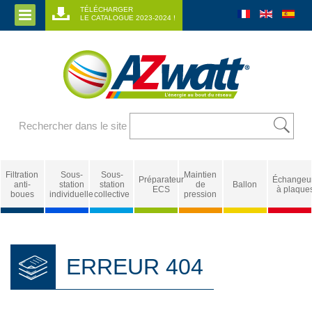
TÉLÉCHARGER
LE CATALOGUE 2023-2024 !
Rechercher dans le site
Filtration
Sous-
Sous-
Maintien
Préparateur
Échangeu
anti-
station
station
de
Ballon
ECS
à plaque
boues
individuelle
collective
pression
ERREUR 404