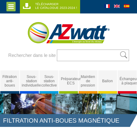
TÉLÉCHARGER
LE CATALOGUE 2023-2024 !
Rechercher dans le site
Filtration
Sous-
Sous-
Maintien
Préparateur
Échangeu
anti-
station
station
de
Ballon
ECS
à plaque
boues
individuelle
collective
pression
FILTRATION ANTI-BOUES MAGNÉTIQUE